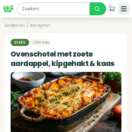
EerlijkEten
/
Recepten
VLEES
50 min
Ovenschotel met zoete
aardappel, kipgehakt & kaas