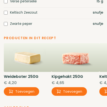
Verse peterselie
15
g
Keltisch Zeezout
snufje
Zwarte peper
snufje
PRODUCTEN IN DIT RECEPT
Weideboter
250G
Kipgehakt
250G
Kel
€ 4,20
€ 4,65
€ 4
Toevoegen
Toevoegen