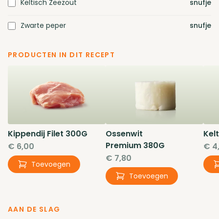
Keltisch Zeezout
snufje
Zwarte peper
snufje
PRODUCTEN IN DIT RECEPT
Kippendij Filet
300G
Ossenwit
Kel
Premium
380G
€ 6,00
€ 4
€ 7,80
Toevoegen
Toevoegen
AAN DE SLAG