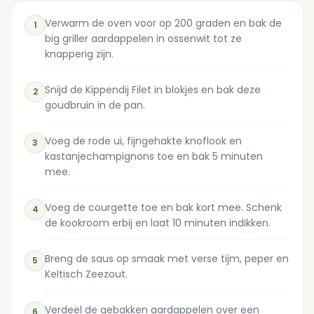
Verwarm de oven voor op 200 graden en bak de
1
big griller aardappelen in ossenwit tot ze
knapperig zijn.
Snijd de Kippendij Filet in blokjes en bak deze
2
goudbruin in de pan.
Voeg de rode ui, fijngehakte knoflook en
3
kastanjechampignons toe en bak 5 minuten
mee.
Voeg de courgette toe en bak kort mee. Schenk
4
de kookroom erbij en laat 10 minuten indikken.
Breng de saus op smaak met verse tijm, peper en
5
Keltisch Zeezout.
Verdeel de gebakken aardappelen over een
6