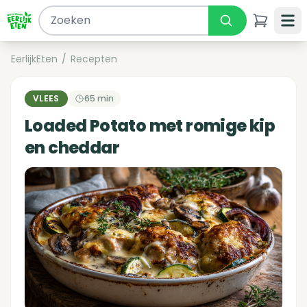
EerlijkEten
/
Recepten
VLEES
65 min
Loaded Potato met romige kip
en cheddar