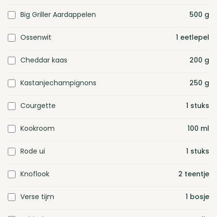
Big Griller Aardappelen
500
g
Ossenwit
1
eetlepel
Cheddar kaas
200
g
Kastanjechampignons
250
g
Courgette
1
stuks
Kookroom
100
ml
Rode ui
1
stuks
Knoflook
2
teentje
Verse tijm
1
bosje