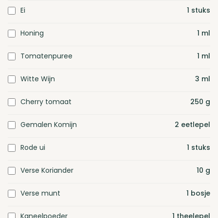
Ei
1
stuks
Honing
1
ml
Tomatenpuree
1
ml
Witte Wijn
3
ml
Cherry tomaat
250
g
Gemalen Komijn
2
eetlepel
Rode ui
1
stuks
Verse Koriander
10
g
Verse munt
1
bosje
Kaneelpoeder
1
theelepel