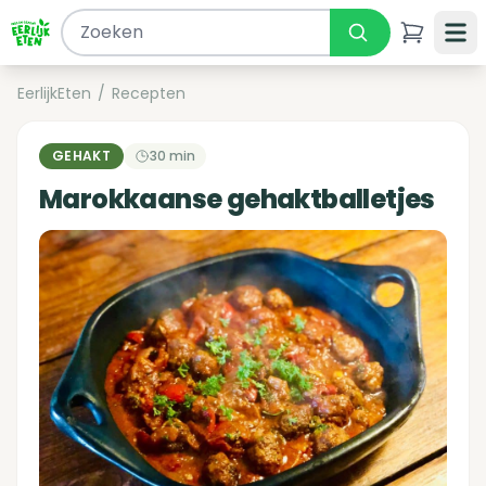
EerlijkEten
/
Recepten
GEHAKT
30 min
Marokkaanse gehaktballetjes