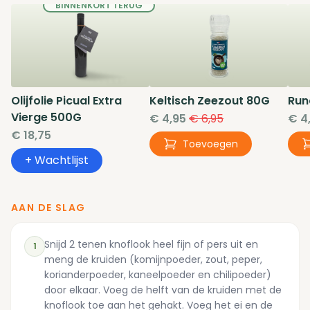
BINNENKORT
TERUG
Olijfolie Picual Extra
Keltisch Zeezout
80G
Run
Vierge
500G
€ 4,95
€ 6,95
€ 4
€ 18,75
Toevoegen
+ Wachtlijst
AAN DE SLAG
Snijd 2 tenen knoflook heel fijn of pers uit en
1
meng de kruiden (komijnpoeder, zout, peper,
korianderpoeder, kaneelpoeder en chilipoeder)
door elkaar. Voeg de helft van de kruiden met de
knoflook toe aan het gehakt. Voeg het ei en de