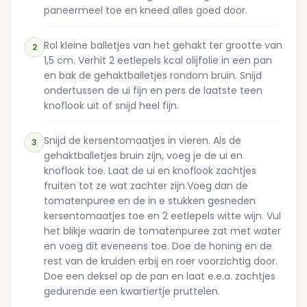
paneermeel toe en kneed alles goed door.
Rol kleine balletjes van het gehakt ter grootte van
2
1,5 cm. Verhit 2 eetlepels kcal olijfolie in een pan
en bak de gehaktballetjes rondom bruin. Snijd
ondertussen de ui fijn en pers de laatste teen
knoflook uit of snijd heel fijn.
Snijd de kersentomaatjes in vieren. Als de
3
gehaktballetjes bruin zijn, voeg je de ui en
knoflook toe. Laat de ui en knoflook zachtjes
fruiten tot ze wat zachter zijn.Voeg dan de
tomatenpuree en de in e stukken gesneden
kersentomaatjes toe en 2 eetlepels witte wijn. Vul
het blikje waarin de tomatenpuree zat met water
en voeg dit eveneens toe. Doe de honing en de
rest van de kruiden erbij en roer voorzichtig door.
Doe een deksel op de pan en laat e.e.a. zachtjes
gedurende een kwartiertje pruttelen.