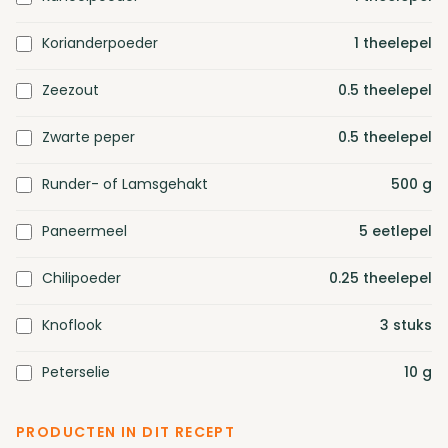
Korianderpoeder
1
theelepel
Zeezout
0.5
theelepel
Zwarte peper
0.5
theelepel
Runder- of Lamsgehakt
500
g
Paneermeel
5
eetlepel
Chilipoeder
0.25
theelepel
Knoflook
3
stuks
Peterselie
10
g
PRODUCTEN IN DIT RECEPT