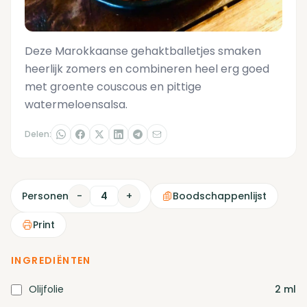
Deze Marokkaanse gehaktballetjes smaken
heerlijk zomers en combineren heel erg goed
met groente couscous en pittige
watermeloensalsa.
Delen:
Personen
-
+
Boodschappenlijst
Print
INGREDIËNTEN
Olijfolie
2
ml