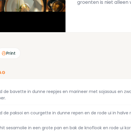
groenten is niet allee
Print
AG
jd de bavette in dunne reepjes en marineer met sojasaus en zw
er.
jd de paksoi en courgette in dunne repen en de rode ui in halve 
hit sesamolie in een grote pan en bak de knoflook en rode ui kor