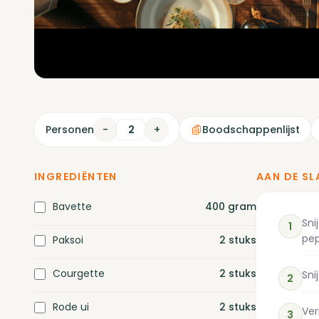
Personen
-
+
Boodschappenlijst
INGREDIËNTEN
AAN DE SL
Bavette
400
gram
Sni
1
pep
Paksoi
2
stuks
Courgette
2
stuks
Sni
2
Rode ui
2
stuks
Ver
3