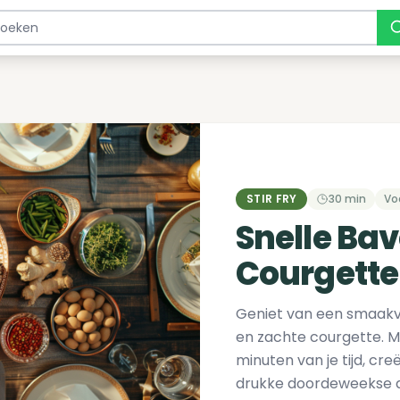
STIR FRY
30 min
Vo
Snelle Bav
Courgette
Geniet van een smaakvo
en zachte courgette. M
minuten van je tijd, cre
drukke doordeweekse a