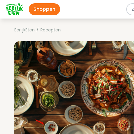
Shoppen
EerlijkEten
/
Recepten