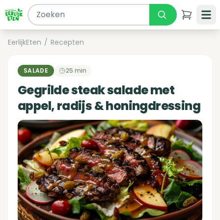
EerlijkEten
/
Recepten
SALADE
25 min
Gegrilde steak salade met
appel, radijs & honingdressing