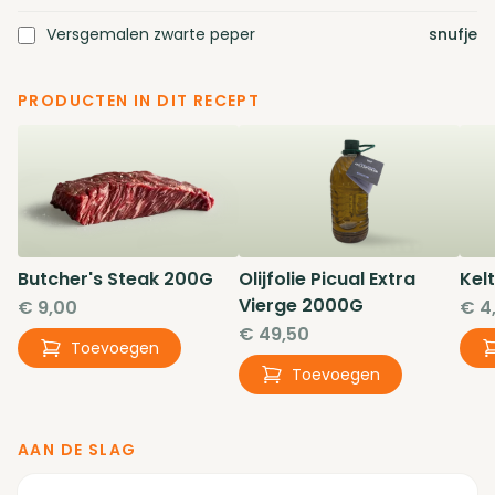
Versgemalen zwarte peper
snufje
PRODUCTEN IN DIT RECEPT
Butcher's Steak
200G
Olijfolie Picual Extra
Kel
Vierge
2000G
€ 9,00
€ 4
€ 49,50
Toevoegen
Toevoegen
AAN DE SLAG