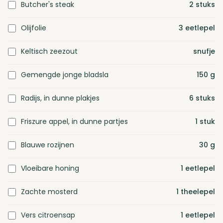
Butcher's steak
2
stuks
Olijfolie
3
eetlepel
Keltisch zeezout
snufje
Gemengde jonge bladsla
150
g
Radijs, in dunne plakjes
6
stuks
Friszure appel, in dunne partjes
1
stuk
Blauwe rozijnen
30
g
Vloeibare honing
1
eetlepel
Zachte mosterd
1
theelepel
Vers citroensap
1
eetlepel