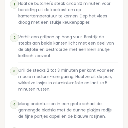
Haal de butcher's steak circa 30 minuten voor
1
bereiding uit de koelkast om op
kamertemperatuur te komen. Dep het vlees
droog met een stukje keukenpapier.
Verhit een grillpan op hoog vuur. Bestrijk de
2
steaks aan beide kanten licht met een deel van
de olijfolie en bestrooi ze met een klein snufje
keltisch zeezout.
Grill de steaks 2 tot 3 minuten per kant voor een
3
mooie medium-rare garing. Haal ze uit de pan,
wikkel ze losjes in aluminiumfolie en laat ze 5
minuten rusten.
Meng ondertussen in een grote schaal de
4
gemengde bladsla met de dunne plakjes radijs,
de fijne partjes appel en de blauwe rozijnen.