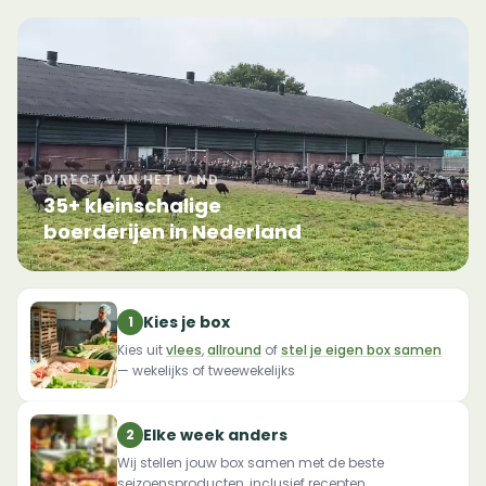
DIRECT VAN HET LAND
35+ kleinschalige
boerderijen in Nederland
Kies je box
1
Kies uit
vlees
,
allround
of
stel je eigen box samen
— wekelijks of tweewekelijks
Elke week anders
2
Wij stellen jouw box samen met de beste
seizoensproducten, inclusief recepten