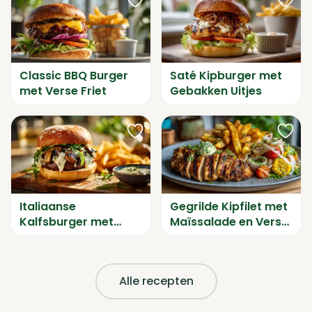
Classic BBQ Burger
Saté Kipburger met
Verwijderd als favoriet
Verwijderd als favoriet
met Verse Friet
Gebakken Uitjes
Italiaanse
Gegrilde Kipfilet met
Verwijderd als favoriet
Verwijderd als favoriet
Kalfsburger met
Maïssalade en Verse
Champignons &
Friet
Kruidenboter
Alle recepten