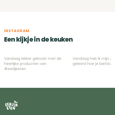
INSTAGRAM
Een kijkje in de keuken
Vandaag lekker gekookt met de
Vandaag heb ik mijn zo
manonvianen
denniskorpel
heerlijke producten van
geleerd hoe je biefstuk
#eerlijketen