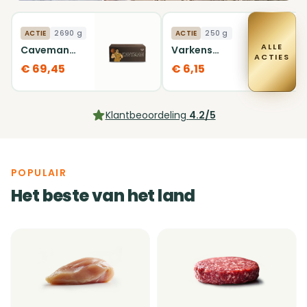
ACTIE
2690 g
ACTIE
250 g
ALLE
Caveman
Varkens
ACTIES
box
Ribeye
€ 69,45
€ 6,15
Klantbeoordeling
4.2/5
POPULAIR
Het beste van het land